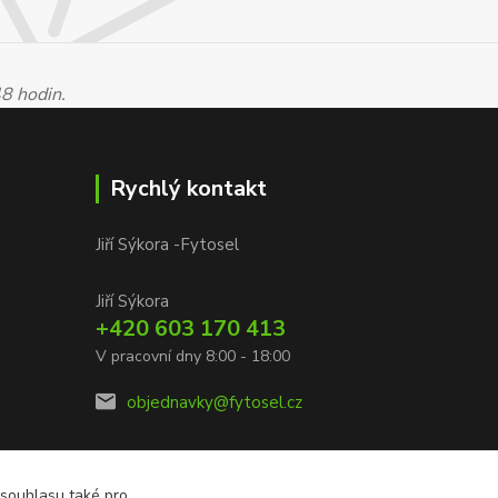
48 hodin.
Rychlý kontakt
Jiří Sýkora -Fytosel
Jiří Sýkora
+420 603 170 413
V pracovní dny 8:00 - 18:00
objednavky@fytosel.cz
 souhlasu také pro