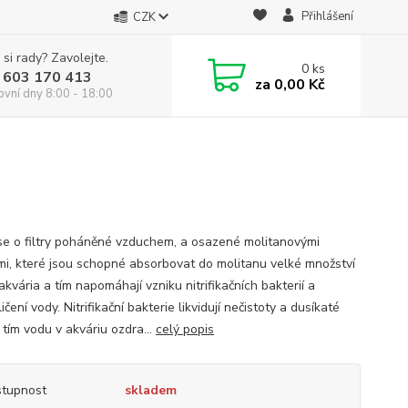
Přihlášení
CZK
 si rady? Zavolejte.
0
ks
 603 170 413
za
0,00 Kč
ovní dny 8:00 - 18:00
se o filtry poháněné vzduchem, a osazené molitanovými
mi, které jsou schopné absorbovat do molitanu velké množství
akvária a tím napomáhají vzniku nitrifikačních bakterií a
ičení vody. Nitrifikační bakterie likvidují nečistoty a dusíkaté
 tím vodu v akváriu ozdra...
celý popis
tupnost
skladem