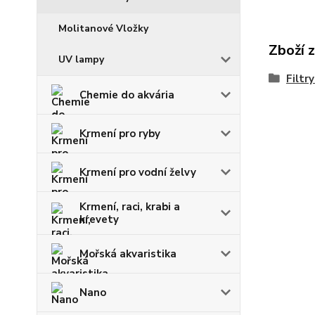
Molitanové Vložky
Zboží 
UV lampy
Filtry
Chemie do akvária
Krmení pro ryby
Krmení pro vodní želvy
Krmení, raci, krabi a
krevety
Mořská akvaristika
Nano