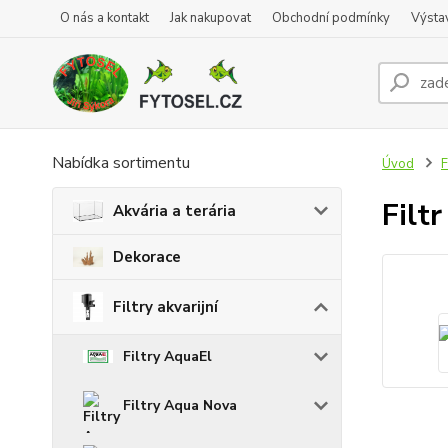
O nás a kontakt
Jak nakupovat
Obchodní podmínky
Výsta
Nabídka sortimentu
Úvod
F
Filt
Akvária a terária
Dekorace
Filtry akvarijní
Filtry AquaEl
Filtry Aqua Nova