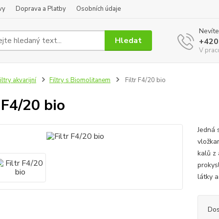
vy
Doprava a Platby
Osobních údaje
Nevíte
Hledat
+420
V prac
iltry akvarijní
Filtry s Biomolitanem
Filtr F4/20 bio
r F4/20 bio
Jedná 
vložka
kalů z 
prokysl
látky a
Dos