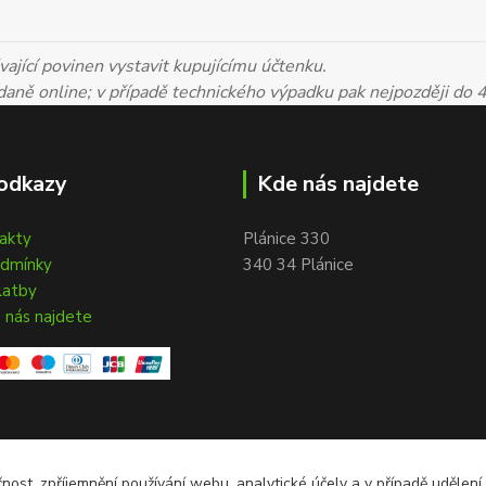
ající povinen vystavit kupujícímu účtenku.
 daně online; v případě technického výpadku pak nejpozději do 
odkazy
Kde nás najdete
takty
Plánice 330
odmínky
340 34 Plánice
latby
 nás najdete
čnost, zpříjemnění používání webu, analytické účely a v případě udělení