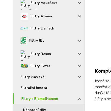
Filtry AquaSzut
Filtry Atman
Filtry Eisifisch
Filtry JBL
Filtry Resun
Filtry Tetra
Komple
Filtry klasické
Jedná se 
množství k
Filtrační hmota
dusíkaté l
šířky a n
Filtry s Biomolitanem
Náhradní díly