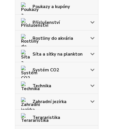
Poukazy a kupóny
Příslušenství
Rostliny do akvária
Síta a síťky na plankton
Systém CO2
Technika
Zahradní jezírka
Terararistika