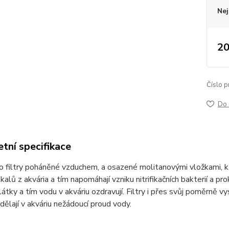
Nej
20
Číslo p
Do 
tní specifikace
o filtry poháněné vzduchem, a osazené molitanovými vložkami, 
alů z akvária a tím napomáhají vzniku nitrifikačních bakterií a prok
átky a tím vodu v akváriu ozdravují. Filtry i přes svůj poměrně vys
edělají v akváriu nežádoucí proud vody.