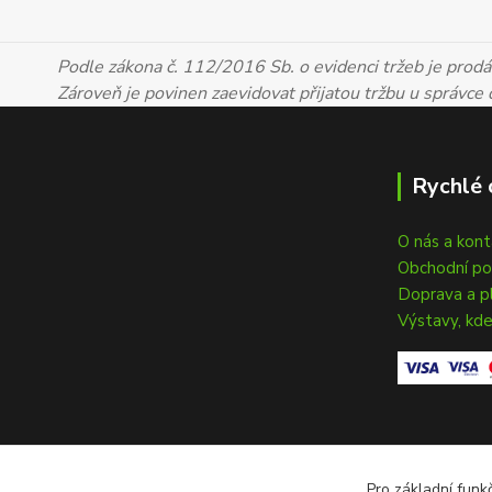
Podle zákona č. 112/2016 Sb. o evidenci tržeb je prodáv
Zároveň je povinen zaevidovat přijatou tržbu u správce
Rychlé 
O nás a kon
Obchodní p
Doprava a p
Výstavy, kde
Pro základní funk