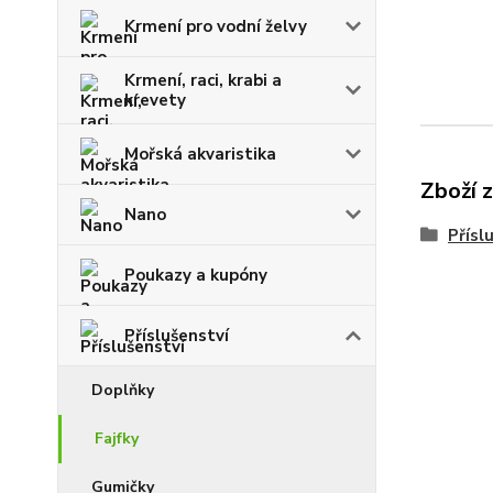
Krmení pro vodní želvy
Krmení, raci, krabi a
krevety
Mořská akvaristika
Zboží 
Nano
Přísl
Poukazy a kupóny
Příslušenství
Doplňky
Fajfky
Gumičky