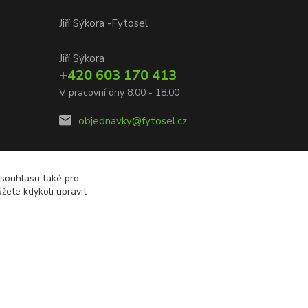
Jiří Sýkora -Fytosel
Jiří Sýkora
+420 603 170 413
V pracovní dny 8:00 - 18:00
objednavky@fytosel.cz
 souhlasu také pro
žete kdykoli upravit
Vytvořeno na
Eshop-rychle.cz