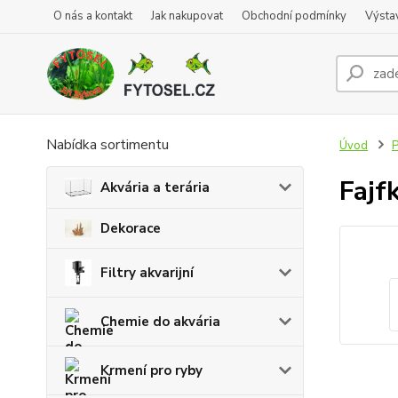
O nás a kontakt
Jak nakupovat
Obchodní podmínky
Výsta
Nabídka sortimentu
Úvod
P
Fajf
Akvária a terária
Dekorace
Filtry akvarijní
Chemie do akvária
Krmení pro ryby