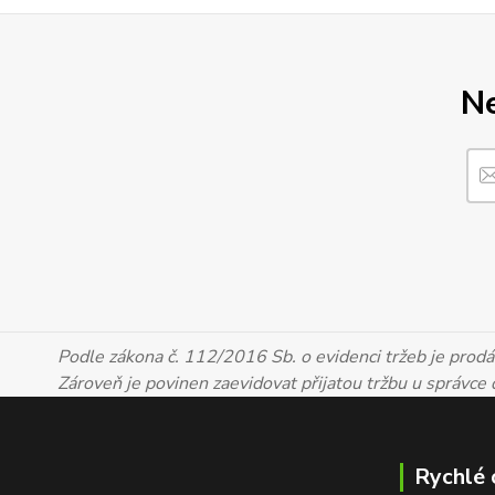
Ne
Podle zákona č. 112/2016 Sb. o evidenci tržeb je prodáv
Zároveň je povinen zaevidovat přijatou tržbu u správce
Rychlé 