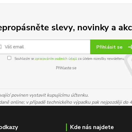
propásněte slevy, novinky a akc
Přihlásit se
Souhlasím se
zpracováním osobních údajů
za účelem rozesílky newsletteru.
Přihlaste se
ající povinen vystavit kupujícímu účtenku.
 daně online; v případě technického výpadku pak nejpozději do 
odkazy
Kde nás najdete