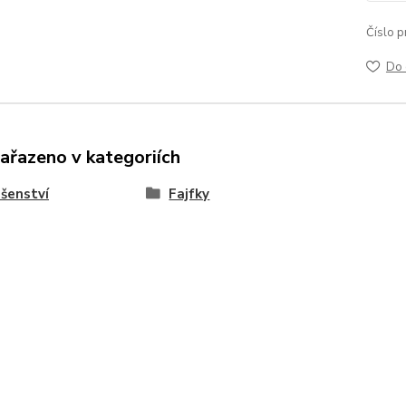
Číslo p
Do 
zařazeno v kategoriích
ušenství
Fajfky