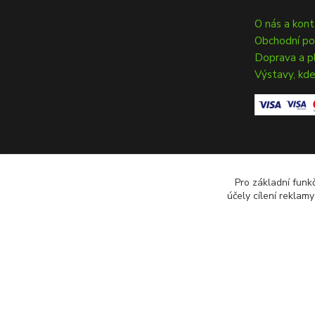
O nás a kon
Obchodní p
Doprava a p
Výstavy, kde
Pro základní funk
účely cílení reklam