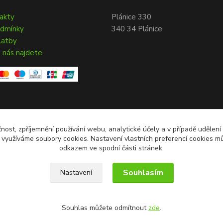
takty
Plánice 330
odmínky
340 34 Plánice
latby
 nás najdete
čnost, zpříjemnění používání webu, analytické účely a v případě udělení
y využíváme soubory cookies. Nastavení vlastních preferencí cookies mů
odkazem ve spodní části stránek.
Souhlasím
Nastavení
Souhlas můžete odmítnout
zde
.