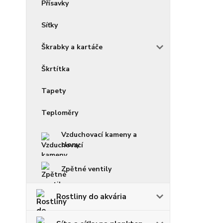
Přísavky
Síťky
Škrabky a kartáče
Škrtítka
Tapety
Teploměry
Vzduchovací kameny a
clony
Zpětné ventily
Rostliny do akvária