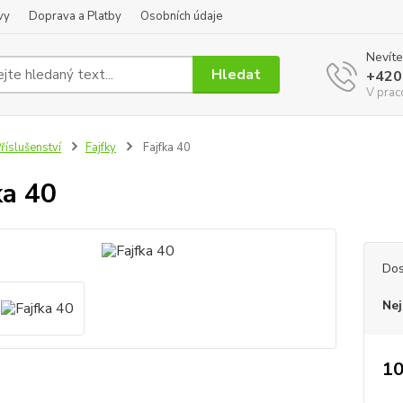
vy
Doprava a Platby
Osobních údaje
Nevíte
Hledat
+420
V prac
říslušenství
Fajfky
Fajfka 40
ka 40
Dos
Nej
10