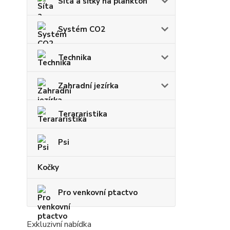
Síta a síťky na plankton
Systém CO2
Technika
Zahradní jezírka
Terararistika
Psi
Kočky
Pro venkovní ptactvo
Exkluzivní nabídka