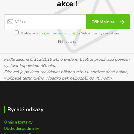
akce !
Přihlásit se
Souhlasím se
zpracováním osobních údajů
za účelem rozesílky newsletteru.
Přihlaste se
Podle zákona č. 112/2016 Sb. o evidenci tržeb je prodávající povinen
vystavit kupujícímu účtenku.
Zároveň je povinen zaevidovat přijatou tržbu u správce daně online;
v případě technického výpadku pak nejpozději do 48 hodin.
Rychlé odkazy
O nás a kontakty
Obchodní podmínky