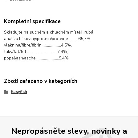
Kompletní specifikace
Skladujte na suchém a chladném místě.Hrubá
analíza:bílkoviny/protein/proteine...........65,7%,
vláknina/fibre/fibrin.....................4,5%,
tuky/fat/fett................................7,4%,
popel/ash/asche.........................9,4%
Zboží zařazeno v kategoriích
Easyfish
Nepropásněte slevy, novinky a