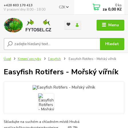
0
ks
+420 603 170 413
CZK
za
0,00 Kč
V pracovní dny 8:00 - 18:00
Menu
Hledat
Úvod
Krmení pro ryby
Easyfish
Easyfish Rotifers - Mořský vířník
Easyfish Rotifers - Mořský vířník
Skladujte na suchém a chladném místě.Hrubá
analíza:bílkoviny/protein/proteine...........65,7%,