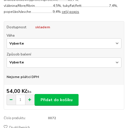
vláknina/fibre/fibrin.....................4,5%, tuky/fat/fett................................7,4%,
popel/ash/asche.........................9,4%
celý popis
Dostupnost
skladem
Váha
Způsob balení
Nejsme plátci DPH
54,00 Kč
/
ks
Přidat do košíku
Číslo produktu:
0072
Do oblíbených