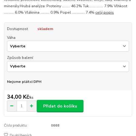
minerály.Hrubá analýza: Proteiny ......... 46.2% Tuk................ 7.9% Vlhkost
........... 6.0% Vláknina .......... 0.9% Popel .............. 7.4%
celý popis
Dostupnost
skladem
Váha
Způsob balení
Nejsme plátci DPH
34,00 Kč
/
ks
Přidat do košíku
Číslo produktu:
0668
Do oblíbených