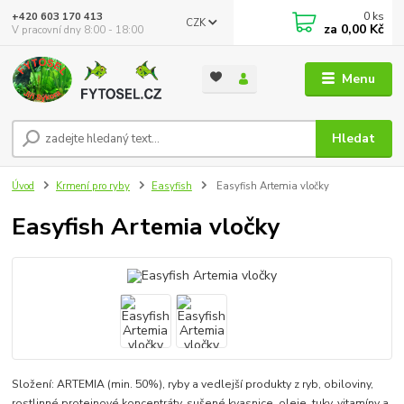
0
ks
+420 603 170 413
CZK
za
0,00 Kč
V pracovní dny 8:00 - 18:00
Menu
Hledat
Úvod
Krmení pro ryby
Easyfish
Easyfish Artemia vločky
Easyfish Artemia vločky
Složení: ARTEMIA (min. 50%), ryby a vedlejší produkty z ryb, obiloviny,
rostlinné proteinové koncentráty, sušené kvasnice, oleje, tuky, vitamíny a