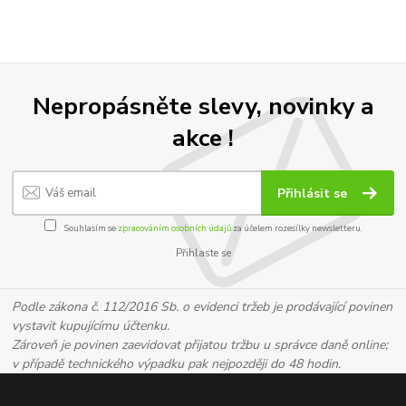
Nepropásněte slevy, novinky a
akce !
Přihlásit se
Souhlasím se
zpracováním osobních údajů
za účelem rozesílky newsletteru.
Přihlaste se
Podle zákona č. 112/2016 Sb. o evidenci tržeb je prodávající povinen
vystavit kupujícímu účtenku.
Zároveň je povinen zaevidovat přijatou tržbu u správce daně online;
v případě technického výpadku pak nejpozději do 48 hodin.