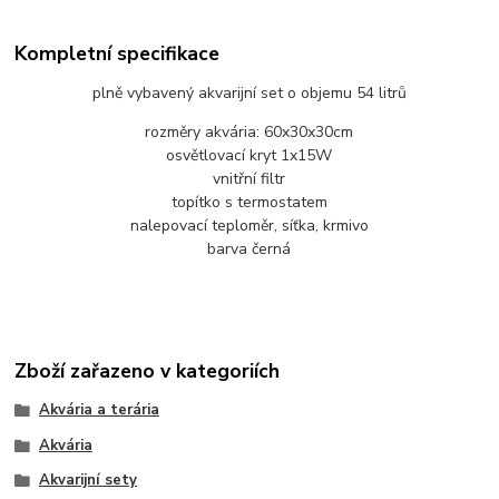
Kompletní specifikace
plně vybavený akvarijní set o objemu 54 litrů
rozměry akvária: 60x30x30cm
osvětlovací kryt 1x15W
vnitřní filtr
topítko s termostatem
nalepovací teploměr, síťka, krmivo
barva černá
Zboží zařazeno v kategoriích
Akvária a terária
Akvária
Akvarijní sety