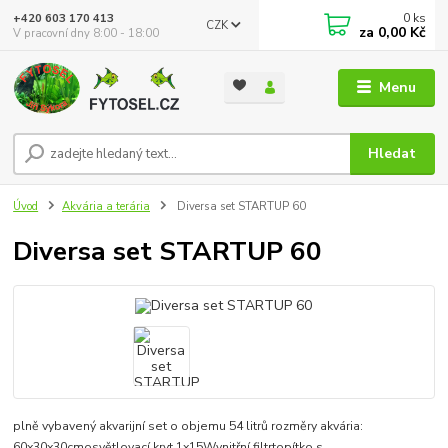
0
ks
+420 603 170 413
CZK
za
0,00 Kč
V pracovní dny 8:00 - 18:00
Menu
Hledat
Úvod
Akvária a terária
Diversa set STARTUP 60
Diversa set STARTUP 60
plně vybavený akvarijní set o objemu 54 litrů rozměry akvária:
60x30x30cmosvětlovací kryt 1x15Wvnitřní filtrtopítko s