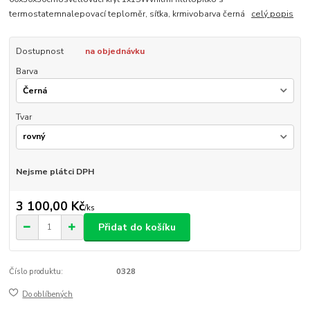
termostatemnalepovací teploměr, síťka, krmivobarva černá
celý popis
Dostupnost
na objednávku
Barva
Tvar
Nejsme plátci DPH
3 100,00 Kč
/
ks
Přidat do košíku
Číslo produktu:
0328
Do oblíbených