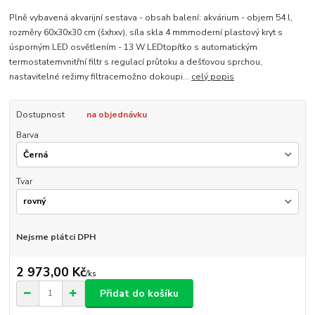
Plně vybavená akvarijní sestava - obsah balení: akvárium - objem 54 l,
rozměry 60x30x30 cm (šxhxv), síla skla 4 mmmoderní plastový kryt s
úsporným LED osvětlením - 13 W LEDtopítko s automatickým
termostatemvnitřní filtr s regulací průtoku a dešťovou sprchou,
nastavitelné režimy filtracemožno dokoupi...
celý popis
Dostupnost
na objednávku
Barva
Tvar
Nejsme plátci DPH
2 973,00 Kč
/
ks
Přidat do košíku