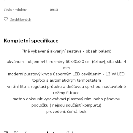
Číslo produktu:
0913
Do oblíbených
Kompletní specifikace
Plně vybavená akvarijní sestava - obsah balení:
akvárium - objem 54 l, rozměry 60x30x30 cm (šxhxv), síla skla 4
mm
moderní plastový kryt s úsporným LED osvětlením - 13 W LED
topítko s automatickým termostatem
vnitřní filtr s regulací průtoku a dešťovou sprchou, nastavitelné
režimy filtrace
možno dokoupit vyrovnávací plastový rám, nebo pěnovou
podložku ( nejsou součástí kompletu)
provedení: černá, buk