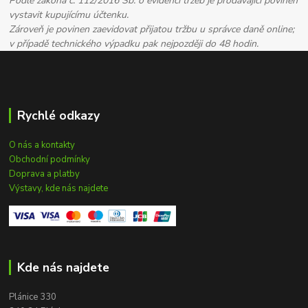
Podle zákona č. 112/2016 Sb. o evidenci tržeb je prodávající povinen
vystavit kupujícímu účtenku.
Zároveň je povinen zaevidovat přijatou tržbu u správce daně online;
v případě technického výpadku pak nejpozději do 48 hodin.
Rychlé odkazy
O nás a kontakty
Obchodní podmínky
Doprava a platby
Výstavy, kde nás najdete
Kde nás najdete
Plánice 330