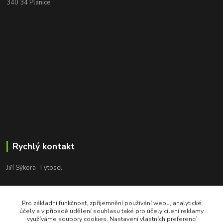
340 34 Plánice
Rychlý kontakt
Jiří Sýkora -Fytosel
Jiří Sýkora
+420 603 170 413
Pro základní funkčnost, zpříjemnění používání webu, analytické
účely a v případě udělení souhlasu také pro účely cílení reklamy
V pracovní dny 8:00 - 18:00
využíváme soubory cookies. Nastavení vlastních preferencí