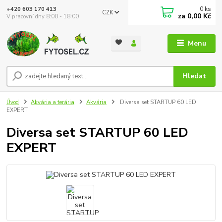
0
ks
+420 603 170 413
CZK
za
0,00 Kč
V pracovní dny 8:00 - 18:00
Menu
Hledat
Úvod
Akvária a terária
Akvária
Diversa set STARTUP 60 LED
EXPERT
Diversa set STARTUP 60 LED
EXPERT