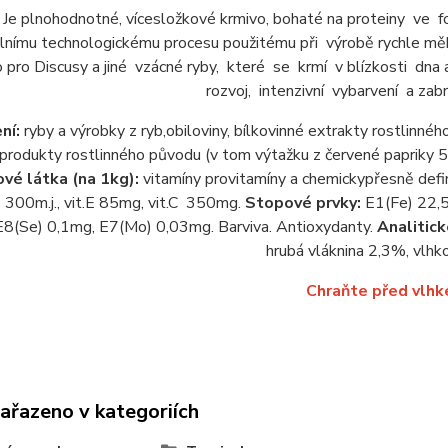
J
e
plnohodnotné,
vícesložkové
krmivo
,
bohaté
na
proteiny
ve f
álnímu
technologickému
procesu
použitému
při výrobě
rychle
mě
o
pro
Discusy
a
jiné vzácné
ryby,
které se krmí
v
blízkosti
dna
rozvoj
, intenzivní
vybarvení
a
zabr
ní:
ryby a výrobky z ryb,obiloviny, bílkovinné extrakty rostlinnéh
 produkty rostlinného původu (v tom výtažku z červené papriky 5 0
vé látka (na 1kg):
vitamíny provitamíny a chemickypřesně defi
 300m.j., vit.E 85mg, vit.C 350mg.
Stopové prvky:
E1(Fe) 22,5
E8(Se) 0,1mg, E7(Mo) 0,03mg. Barviva. Antioxydanty.
Analitick
hrubá vláknina 2,3%, vlhk
Chraňte před
vlhk
zařazeno v kategoriích