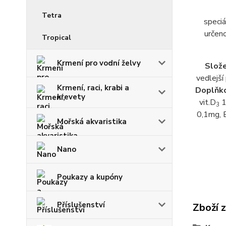
Tetra
speci
určen
Tropical
Krmení pro vodní želvy
Slože
vedlejší
Krmení, raci, krabi a
Doplňko
krevety
vit.D
1
3
0,1mg, 
Mořská akvaristika
Nano
Poukazy a kupóny
Příslušenství
Zboží 