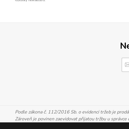
rozesílky newsletteru.
Ne
Podle zákona č. 112/2016 Sb. o evidenci tržeb je prodáv
Zároveň je povinen zaevidovat přijatou tržbu u správce