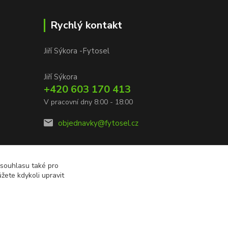
Rychlý kontakt
Jiří Sýkora -Fytosel
Jiří Sýkora
+420 603 170 413
V pracovní dny 8:00 - 18:00
objednavky@fytosel.cz
 souhlasu také pro
žete kdykoli upravit