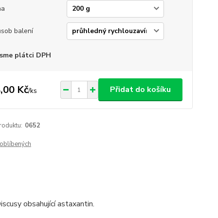
ha
sob balení
sme plátci DPH
,00 Kč
Přidat do košíku
/
ks
roduktu:
0652
oblíbených
iscusy
obsahující
astaxantin
.