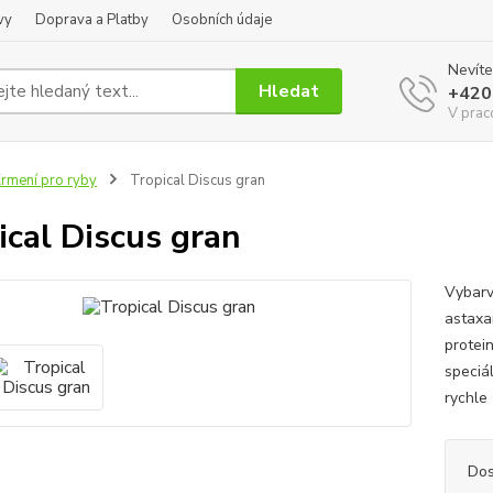
vy
Doprava a Platby
Osobních údaje
Nevíte
Hledat
+420
V prac
rmení pro ryby
Tropical Discus gran
ical Discus gran
Vybarv
astaxa
protei
speciá
rychle
Dos