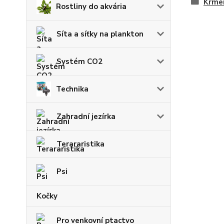
Krmen
Rostliny do akvária
Síta a síťky na plankton
Systém CO2
Technika
Zahradní jezírka
Terararistika
Psi
Kočky
Pro venkovní ptactvo