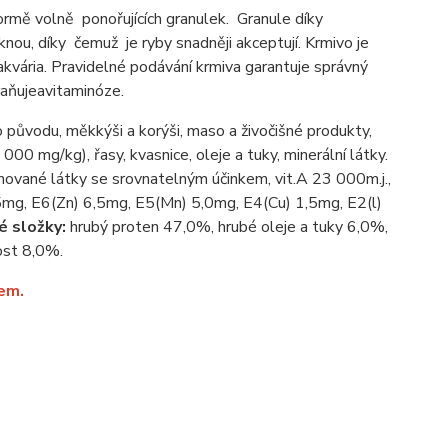
ormě
volně
ponořujících
granulek.
Granule
díky
knou
,
díky čemuž
je
ryby
snadněji
akceptují
.
Krmivo
je
akvária
.
Pravidelné
podávání
krmiva
garantuje
správný
aňuje
avitaminóze
.
o původu, měkkýši a korýši, maso a živočišné produkty,
00 mg/kg), řasy, kvasnice, oleje a tuky, minerální látky.
nované látky se srovnatelným účinkem, vit.A 23 000m.j.,
mg, E6(Zn) 6,5mg, E5(Mn) 5,0mg, E4(Cu) 1,5mg, E2(l)
é složky:
hrubý proten 47,0%, hrubé oleje a tuky 6,0%,
ost 8,0%.
em.