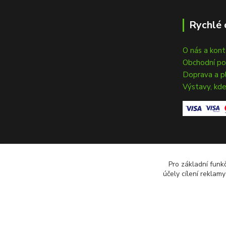
Rychlé 
O nás a kon
Obchodní p
Doprava a p
Výstavy, kde
Pro základní funk
účely cílení reklam