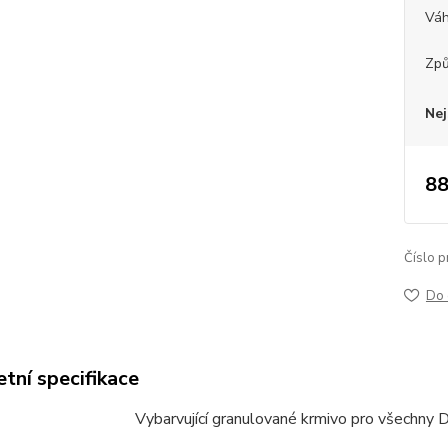
Vá
Způ
Nej
88
Číslo p
Do 
tní specifikace
Vybarvující
granulované
krmivo
pro
všechny
D