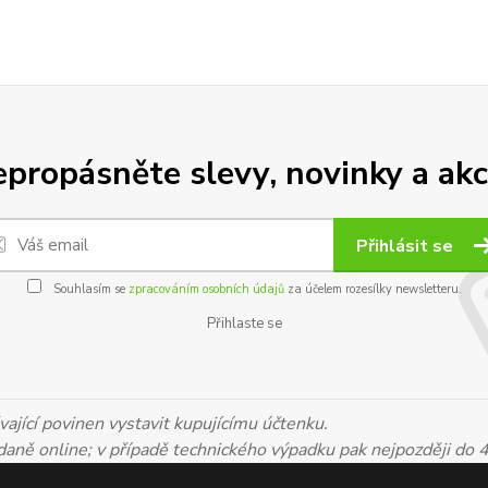
propásněte slevy, novinky a akc
Přihlásit se
Souhlasím se
zpracováním osobních údajů
za účelem rozesílky newsletteru.
Přihlaste se
ající povinen vystavit kupujícímu účtenku.
 daně online; v případě technického výpadku pak nejpozději do 