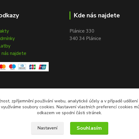
odkazy
Kde nás najdete
takty
Plánice 330
odmínky
340 34 Plánice
latby
 nás najdete
čnost, zpříjemnění používání webu, analytické účely a v případě udělení
y využíváme soubory cookies. Nastavení vlastních preferencí cookies mů
odkazem ve spodní části stránek.
Souhlasím
Nastavení