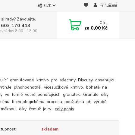
Přihlášení
CZK
 si rady? Zavolejte.
0
ks
 603 170 413
za
0,00 Kč
ovní dny 8:00 - 18:00
ující granulované krmivo pro všechny Discusy obsahující
ntin.Je plnohodnotné, vícesložkové krmivo, bohaté na
ny ve formě volně ponořujících granulek. Granule díky
lnímu technologickému procesu použitému při výrobě
 měknou, díky čemuž je ry...
celý popis
tupnost
skladem