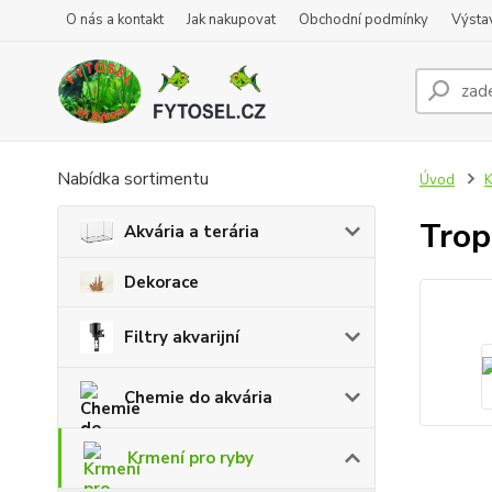
O nás a kontakt
Jak nakupovat
Obchodní podmínky
Výsta
Nabídka sortimentu
Úvod
K
Trop
Akvária a terária
Dekorace
Filtry akvarijní
Chemie do akvária
Krmení pro ryby