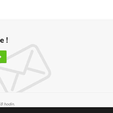
e !
48 hodin.