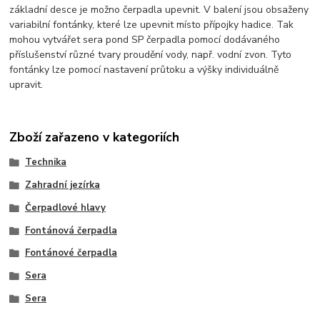
základní desce je možno čerpadla upevnit. V balení jsou obsaženy
variabilní fontánky, které lze upevnit místo přípojky hadice. Tak
mohou vytvářet sera pond SP čerpadla pomocí dodávaného
příslušenství různé tvary proudění vody, např. vodní zvon. Tyto
fontánky lze pomocí nastavení průtoku a výšky individuálně
upravit.
Zboží zařazeno v kategoriích
Technika
Zahradní jezírka
Čerpadlové hlavy
Fontánová čerpadla
Fontánové čerpadla
Sera
Sera