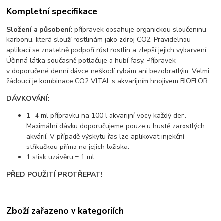
Kompletní specifikace
Složení a působení:
přípravek obsahuje organickou sloučeninu
karbonu, která slouží rostlinám jako zdroj CO2. Pravidelnou
aplikací se znatelně podpoří růst rostlin a zlepší jejich vybarvení.
Účinná látka současně potlačuje a hubí řasy. Přípravek
v doporučené denní dávce neškodí rybám ani bezobratlým. Velmi
žádoucí je kombinace CO2 VITAL s akvarijním hnojivem BIOFLOR.
DÁVKOVÁNÍ:
1 -4 ml přípravku na 100 l akvarijní vody každý den.
Maximální dávku doporučujeme pouze u hustě zarostlých
akvárií. V případě výskytu řas lze aplikovat injekční
stříkačkou přímo na jejich ložiska.
1 stisk uzávěru = 1 ml
PŘED POUŽITÍ PROTŘEPAT!
Zboží zařazeno v kategoriích