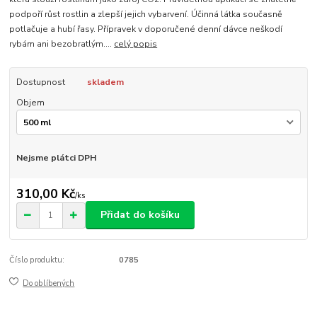
podpoří růst rostlin a zlepší jejich vybarvení. Účinná látka současně
potlačuje a hubí řasy. Přípravek v doporučené denní dávce neškodí
rybám ani bezobratlým....
celý popis
Dostupnost
skladem
Objem
Nejsme plátci DPH
310,00 Kč
/
ks
Přidat do košíku
Číslo produktu:
0785
Do oblíbených