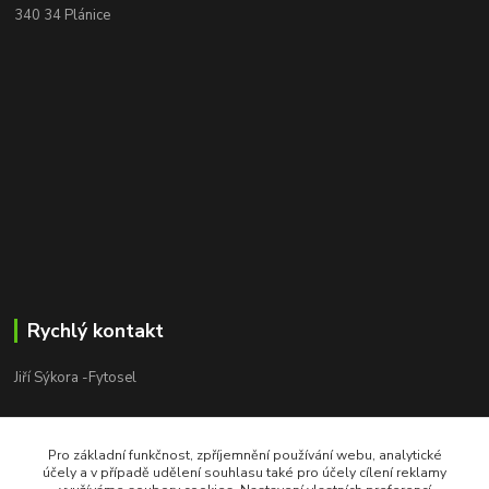
340 34 Plánice
Rychlý kontakt
Jiří Sýkora -Fytosel
Jiří Sýkora
+420 603 170 413
Pro základní funkčnost, zpříjemnění používání webu, analytické
účely a v případě udělení souhlasu také pro účely cílení reklamy
V pracovní dny 8:00 - 18:00