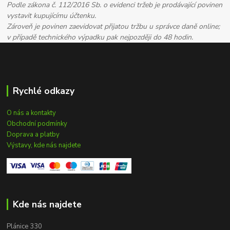
Podle zákona č. 112/2016 Sb. o evidenci tržeb je prodávající povinen
vystavit kupujícímu účtenku.
Zároveň je povinen zaevidovat přijatou tržbu u správce daně online;
v případě technického výpadku pak nejpozději do 48 hodin.
Rychlé odkazy
O nás a kontakty
Obchodní podmínky
Doprava a platby
Výstavy, kde nás najdete
Kde nás najdete
Plánice 330