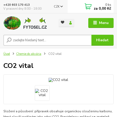
0
ks
+420 603 170 413
CZK
za
0,00 Kč
V pracovní dny 8:00 - 18:00
Menu
Hledat
Úvod
Chemie do akvária
CO2 vital
CO2 vital
Složení a působení: přípravek obsahuje organickou sloučeninu karbonu,
která slouží rostlinám jako zdroj CO2. Pravidelnou aplikací se znatelně