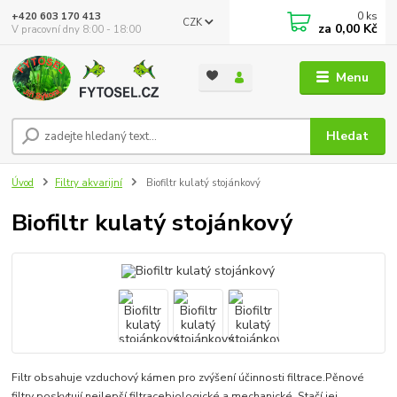
0
ks
+420 603 170 413
CZK
za
0,00 Kč
V pracovní dny 8:00 - 18:00
Menu
Hledat
Úvod
Filtry akvarijní
Biofiltr kulatý stojánkový
Biofiltr kulatý stojánkový
Filtr obsahuje vzduchový kámen pro zvýšení účinnosti filtrace.Pěnové
filtry poskytují nejlepší filtracebiologické a mechanické. Stačí jej