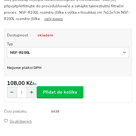
připojitpřefiltrujte do provzdušňovače a zahájíte taknezbytný filtrační
proces. NSF-R100L rozměry (šířka x výška x hloubka) cm:7x12x7cm NSF-
R200L rozměry (šířka ...
celý popis
Dostupnost
skladem
Typ
Nejsme plátci DPH
108,00 Kč
/
ks
Přidat do košíku
Číslo produktu:
0436
Do oblíbených