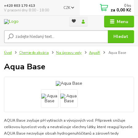
0
ks
+420 603 170 413
CZK
za
0,00 Kč
V pracovní dny 8:00 - 18:00
Menu
Hledat
Úvod
Chemie do akvária
Na úpravu vody
AquaR
Aqua Base
Aqua Base
AQUA Base zvyšuje pH vytíracích a vývojových vod. Přípravek snižuje
celkovou kyselost vody a neutralizuje všechny látky, které reagují kysele.
AQUA Base nezvyšuje obsah hydrogenuhličitanů a zároveň tedy