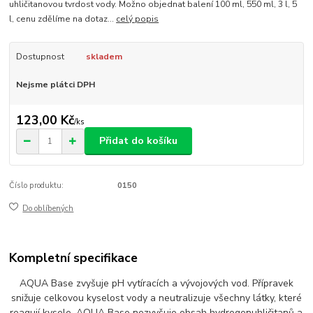
uhličitanovou tvrdost vody. Možno objednat balení 100 ml, 550 ml, 3 l, 5
l, cenu zdělíme na dotaz...
celý popis
Dostupnost
skladem
Nejsme plátci DPH
123,00 Kč
/
ks
Přidat do košíku
Číslo produktu:
0150
Do oblíbených
Kompletní specifikace
AQUA Base zvyšuje pH vytíracích a vývojových vod. Přípravek
snižuje celkovou kyselost vody a neutralizuje všechny látky, které
reagují kysele. AQUA Base nezvyšuje obsah hydrogenuhličitanů a