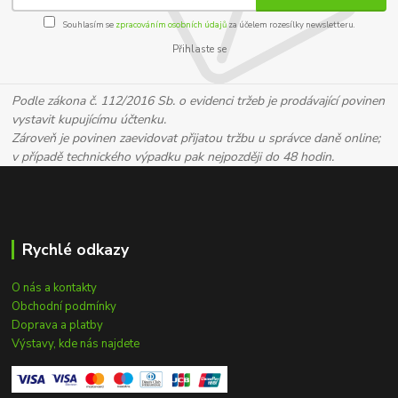
Souhlasím se
zpracováním osobních údajů
za účelem rozesílky newsletteru.
Přihlaste se
Podle zákona č. 112/2016 Sb. o evidenci tržeb je prodávající povinen
vystavit kupujícímu účtenku.
Zároveň je povinen zaevidovat přijatou tržbu u správce daně online;
v případě technického výpadku pak nejpozději do 48 hodin.
Rychlé odkazy
O nás a kontakty
Obchodní podmínky
Doprava a platby
Výstavy, kde nás najdete