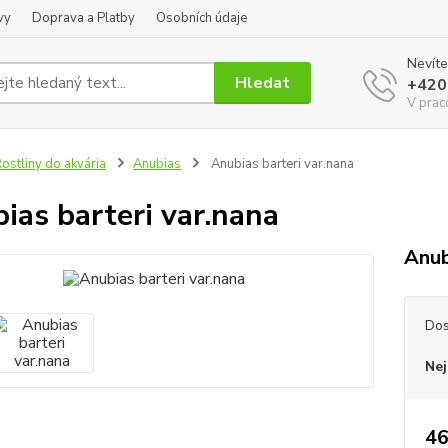
vy
Doprava a Platby
Osobních údaje
Nevíte
Hledat
+420
V prac
ostliny do akvária
Anubias
Anubias barteri var.nana
ias barteri var.nana
Anub
Dos
Nej
46