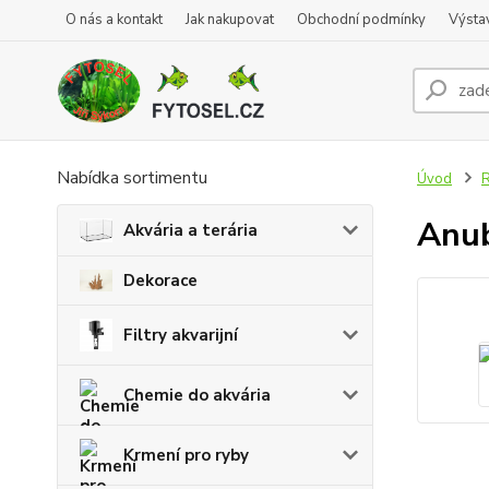
O nás a kontakt
Jak nakupovat
Obchodní podmínky
Výsta
Nabídka sortimentu
Úvod
R
Anub
Akvária a terária
Dekorace
Filtry akvarijní
Chemie do akvária
Krmení pro ryby