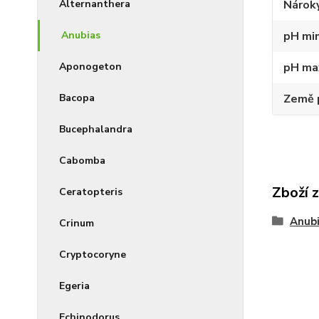
Alternanthera
Nárok
Anubias
pH min
Aponogeton
pH ma
Bacopa
Země 
Bucephalandra
Cabomba
Zboží 
Ceratopteris
Anub
Crinum
Cryptocoryne
Egeria
Echinodorus