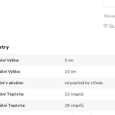
Číslo p
Do 
etry
lní Výška
5 cm
ální Výška
10 cm
ní v akváriu
od popředí ke středu
lní Teplota
22 stupnů
ální Teplota
28 stupňů