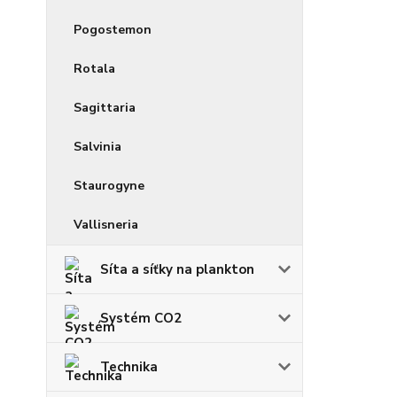
Pogostemon
Rotala
Sagittaria
Salvinia
Staurogyne
Vallisneria
Síta a síťky na plankton
Systém CO2
Technika