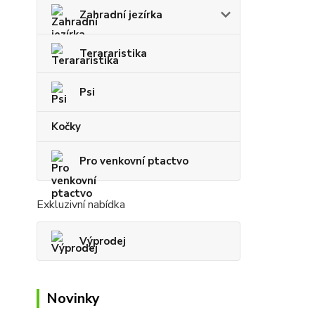
Zahradní jezírka
Terararistika
Psi
Kočky
Pro venkovní ptactvo
Exkluzivní nabídka
Výprodej
Novinky