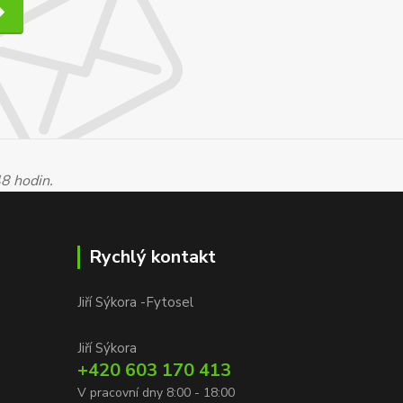
48 hodin.
Rychlý kontakt
Jiří Sýkora -Fytosel
Jiří Sýkora
+420 603 170 413
V pracovní dny 8:00 - 18:00