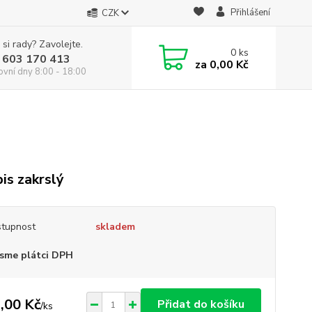
Přihlášení
CZK
 si rady? Zavolejte.
0
ks
 603 170 413
za
0,00 Kč
ovní dny 8:00 - 18:00
is zakrslý
tupnost
skladem
sme plátci DPH
,00 Kč
Přidat do košíku
/
ks