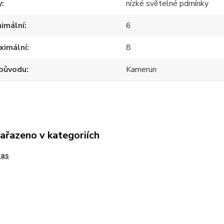
y
nízké světelné pdmínky
imální
6
ximální
8
původu
Kamerun
zařazeno v kategoriích
ias