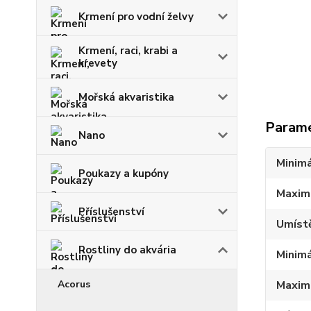
Krmení pro vodní želvy
Krmení, raci, krabi a
krevety
Mořská akvaristika
Param
Nano
Minimá
Poukazy a kupóny
Maxim
Příslušenství
Umístě
Rostliny do akvária
Minimá
Acorus
Maxim