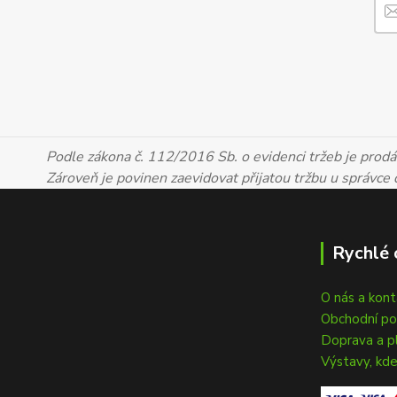
Podle zákona č. 112/2016 Sb. o evidenci tržeb je prodáv
Zároveň je povinen zaevidovat přijatou tržbu u správce
Rychlé 
O nás a kon
Obchodní p
Doprava a p
Výstavy, kde