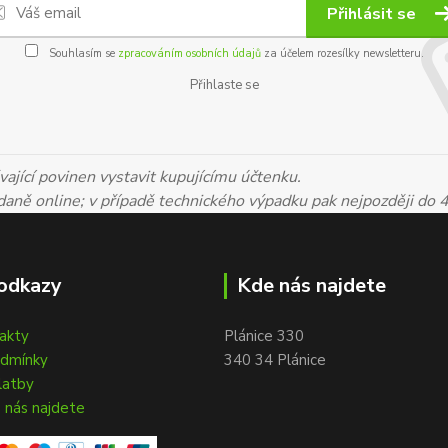
Přihlásit se
Souhlasím se
zpracováním osobních údajů
za účelem rozesílky newsletteru.
Přihlaste se
ající povinen vystavit kupujícímu účtenku.
 daně online; v případě technického výpadku pak nejpozději do 
odkazy
Kde nás najdete
takty
Plánice 330
odmínky
340 34 Plánice
latby
 nás najdete