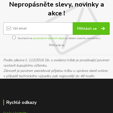
Nepropásněte slevy, novinky a
akce !
Přihlásit se
Souhlasím se
zpracováním osobních údajů
za účelem rozesílky newsletteru.
Přihlaste se
Podle zákona č. 112/2016 Sb. o evidenci tržeb je prodávající povinen
vystavit kupujícímu účtenku.
Zároveň je povinen zaevidovat přijatou tržbu u správce daně online;
v případě technického výpadku pak nejpozději do 48 hodin.
Rychlé odkazy