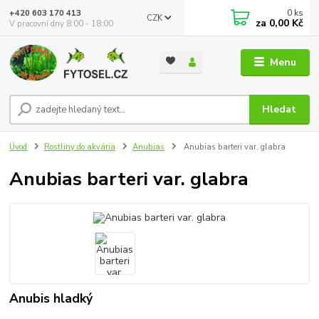
0
ks
+420 603 170 413
CZK
za
0,00 Kč
V pracovní dny 8:00 - 18:00
Menu
Hledat
Úvod
Rostliny do akvária
Anubias
Anubias barteri var. glabra
Anubias barteri var. glabra
Anubis hladký