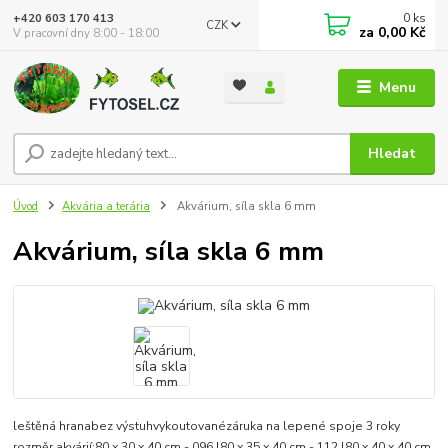
0
ks
+420 603 170 413
CZK
za
0,00 Kč
V pracovní dny 8:00 - 18:00
Menu
Hledat
Úvod
Akvária a terária
Akvárium, síla skla 6 mm
Akvárium, síla skla 6 mm
leštěná hranabez výstuhvykoutovanézáruka na lepené spoje 3 roky
rozměr akvárií:80 x 30 x 40 cm - 096 l80 x 35 x 40 cm - 112 l80 x 40 x 40 cm