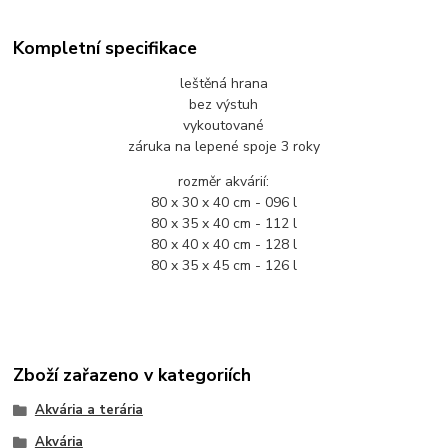
Kompletní specifikace
leštěná hrana
bez výstuh
vykoutované
záruka na lepené spoje 3 roky
rozměr akvárií:
80 x 30 x 40 cm - 096 l
80 x 35 x 40 cm - 112 l
80 x 40 x 40 cm - 128 l
80 x 35 x 45 cm - 126 l
Zboží zařazeno v kategoriích
Akvária a terária
Akvária