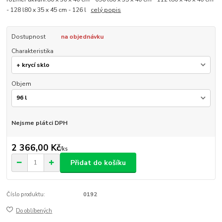
- 128 l80 x 35 x 45 cm - 126 l
celý popis
Dostupnost
na objednávku
Charakteristika
Objem
Nejsme plátci DPH
2 366,00 Kč
/
ks
Přidat do košíku
Číslo produktu:
0192
Do oblíbených