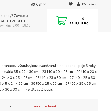
Přihlášení
CZK
 si rady? Zavolejte.
0
ks
 603 170 413
za
0,00 Kč
ovní dny 8:00 - 18:00
á hranabez výstuhvykoutovanézáruka na lepené spoje 3 roky
 akvária:35 x 22 x 30 cm - 23 l40 x 20 x 25 cm - 20 l40 x 20 x
 24 l40 x 25 x 25 cm . 25 l40 x 23 x 30 cm - 27 l40 x 25 x 30
0 l45 x 24 x 35 cm - 38 l50 x 25 x 30 cm - 37 l50 x 25 x 35 cm
0 x 30 x 30 cm - 45 l6...
celý popis
tupnost
na objednávku