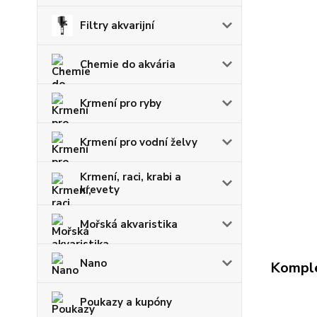
Filtry akvarijní
Chemie do akvária
Krmení pro ryby
Krmení pro vodní želvy
Krmení, raci, krabi a
krevety
Mořská akvaristika
Nano
Komple
Poukazy a kupóny