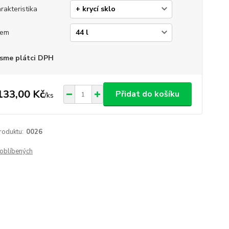
rakteristika
jem
sme plátci DPH
133,00 Kč
Přidat do košíku
/
ks
roduktu:
0026
oblíbených