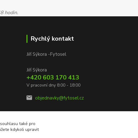
48 hodin.
Rychlý kontakt
Jiří Sýkora -Fytosel
Jiří Sýkora
+420 603 170 413
V pracovní dny 8:00 - 18:00
objednavky@fytosel.cz
 souhlasu také pro
žete kdykoli upravit