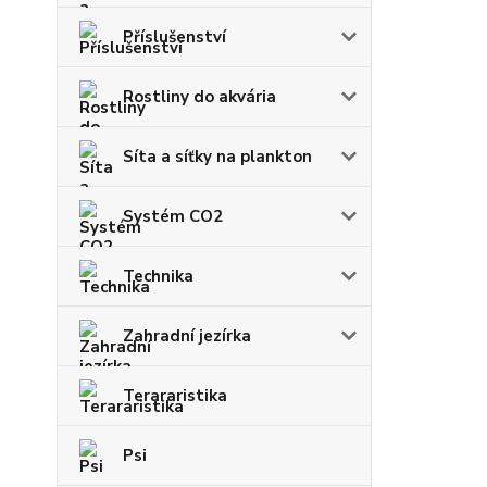
Příslušenství
Rostliny do akvária
Síta a síťky na plankton
Systém CO2
Technika
Zahradní jezírka
Terararistika
Psi