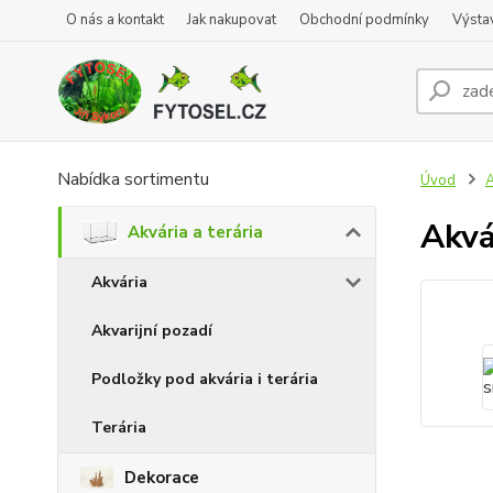
O nás a kontakt
Jak nakupovat
Obchodní podmínky
Výsta
Nabídka sortimentu
Úvod
A
Akvá
Akvária a terária
Akvária
Akvarijní pozadí
Podložky pod akvária i terária
Terária
Dekorace