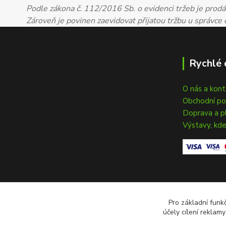
Podle zákona č. 112/2016 Sb. o evidenci tržeb je prodáv
Zároveň je povinen zaevidovat přijatou tržbu u správce
Rychlé 
O nás a kon
Obchodní p
Doprava a p
Výstavy, kde
Pro základní funk
účely cílení reklam