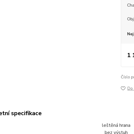
Cha
Ob
Nej
1 
Číslo p
Do 
tní specifikace
leštěná hrana
bez výstuh