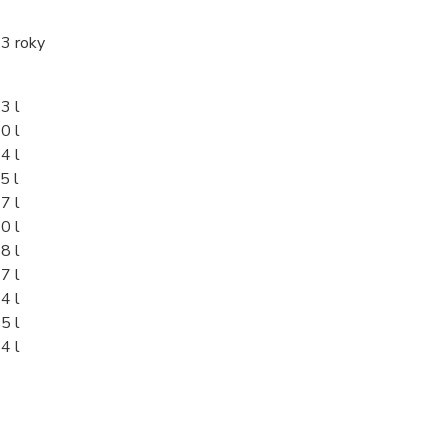
 3 roky
3 l
0 l
4 l
5 l
7 l
0 l
8 l
7 l
4 l
5 l
4 l