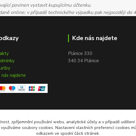
ající povinen vystavit kupujícímu účtenku.
 daně online; v případě technického výpadku pak nejpozději do 
odkazy
Kde nás najdete
takty
Plánice 330
odmínky
340 34 Plánice
latby
 nás najdete
čnost, zpříjemnění používání webu, analytické účely a v případě udělení
y využíváme soubory cookies. Nastavení vlastních preferencí cookies mů
odkazem ve spodní části stránek.