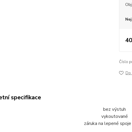
Ob
Nej
40
Číslo p
Do 
tní specifikace
bez výstuh
vykoutované
záruka na lepené spoje