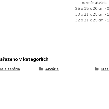
rozměr akvária:
25 x 18 x 20 cm - 0
30 x 21 x 25 cm - 1
32 x 21 x 25 cm - 1
zařazeno v kategoriích
ia a terária
Akvária
Klas