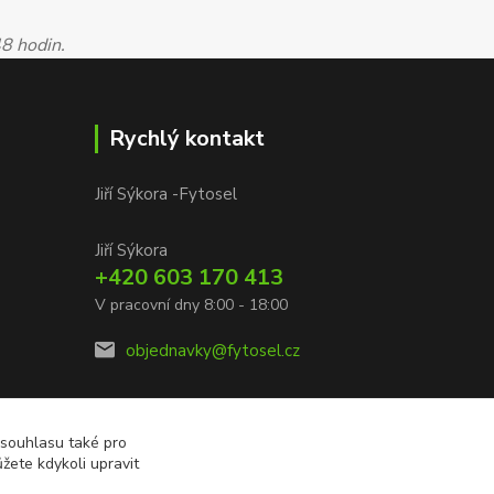
48 hodin.
Rychlý kontakt
Jiří Sýkora -Fytosel
Jiří Sýkora
+420 603 170 413
V pracovní dny 8:00 - 18:00
objednavky@fytosel.cz
 souhlasu také pro
žete kdykoli upravit