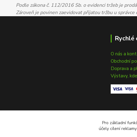
Podle zákona č. 112/2016 Sb. o evidenci tržeb je prodáv
Zároveň je povinen zaevidovat přijatou tržbu u správce
Rychlé 
O nás a kon
Obchodní p
Doprava a p
Výstavy, kde
Pro základní funk
účely cílení reklam