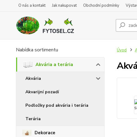
O nás a kontakt
Jak nakupovat
Obchodní podmínky
Výsta
Nabídka sortimentu
Úvod
A
Akvá
Akvária a terária
Akvária
Akvarijní pozadí
Podložky pod akvária i terária
Terária
Dekorace