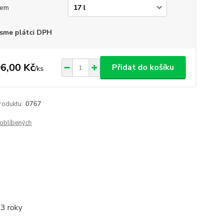
jem
sme plátci DPH
6,00 Kč
Přidat do košíku
/
ks
roduktu:
0767
oblíbených
 3 roky