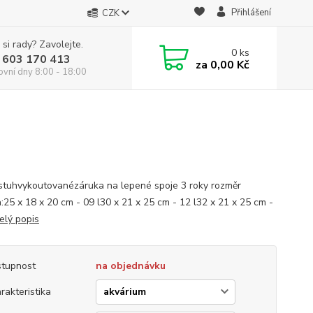
Přihlášení
CZK
 si rady? Zavolejte.
0
ks
 603 170 413
za
0,00 Kč
ovní dny 8:00 - 18:00
stuhvykoutovanézáruka na lepené spoje 3 roky rozměr
a:25 x 18 x 20 cm - 09 l30 x 21 x 25 cm - 12 l32 x 21 x 25 cm -
elý popis
tupnost
na objednávku
rakteristika