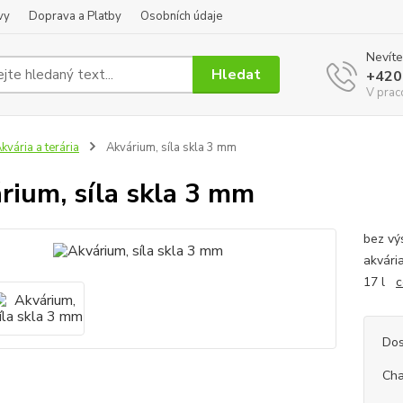
vy
Doprava a Platby
Osobních údaje
Nevíte
Hledat
+420
V prac
kvária a terária
Akvárium, síla skla 3 mm
rium, síla skla 3 mm
bez vý
akvári
17 l
c
Dos
Cha