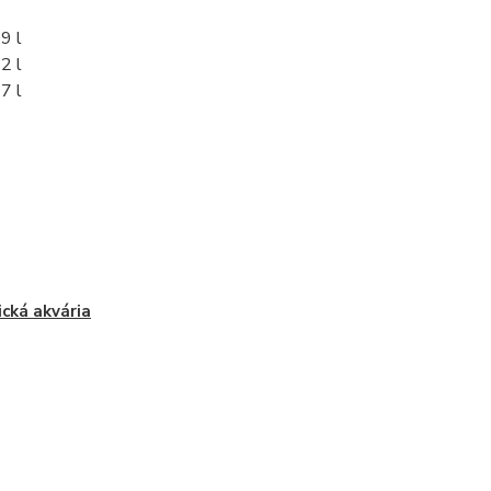
9 l
2 l
7 l
ická akvária