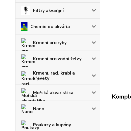
Filtry akvarijní
Chemie do akvária
Krmení pro ryby
Krmení pro vodní želvy
Krmení, raci, krabi a
krevety
Mořská akvaristika
Komple
Nano
Poukazy a kupóny