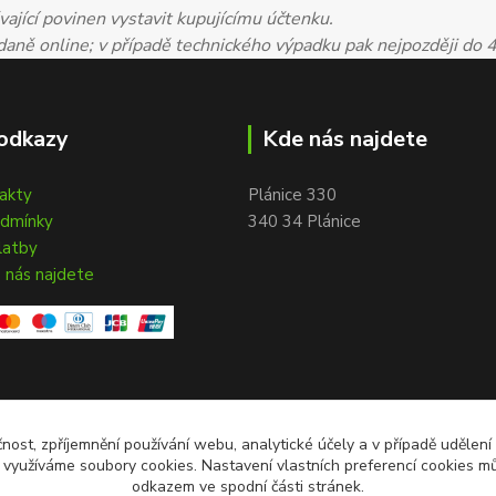
ající povinen vystavit kupujícímu účtenku.
 daně online; v případě technického výpadku pak nejpozději do 
odkazy
Kde nás najdete
takty
Plánice 330
odmínky
340 34 Plánice
latby
 nás najdete
čnost, zpříjemnění používání webu, analytické účely a v případě udělení
y využíváme soubory cookies. Nastavení vlastních preferencí cookies mů
odkazem ve spodní části stránek.