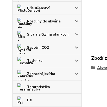
Příslušenství
Rostliny do akvária
Síta a síťky na plankton
Systém CO2
Zboží 
Technika
Akvár
Zahradní jezírka
Terararistika
Psi