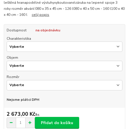
leštěná hranapodélné výstuhyvykoutovanézáruka na lepené spoje 3
roky rozměr akvárií:080 x 35 x 45 cm - 126 l080 x 40 x 50 cm - 160 l100 x 40
x 40 cm - 160 l
celý popis
Dostupnost
na objednávku
Charakteristika
Objem
Rozměr
Nejsme plátci DPH
2 673,00 Kč
/
ks
Přidat do košíku