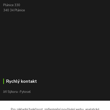
Plánice 330
340 34 Plánice
Rychlý kontakt
Jiří Sýkora -Fytosel
Jiří Sýkora
+420 603 170 413
Pro základní funkčnost, zpříjemnění používání webu, analytické