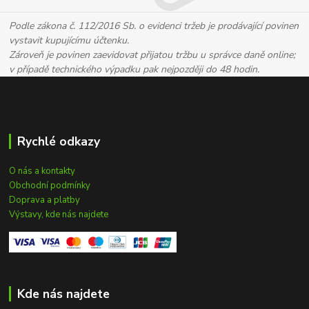
Podle zákona č. 112/2016 Sb. o evidenci tržeb je prodávající povinen
vystavit kupujícímu účtenku.
Zároveň je povinen zaevidovat přijatou tržbu u správce daně online;
v případě technického výpadku pak nejpozději do 48 hodin.
Rychlé odkazy
O nás a kontakty
Obchodní podmínky
Doprava a platby
Výstavy, kde nás najdete
Kde nás najdete