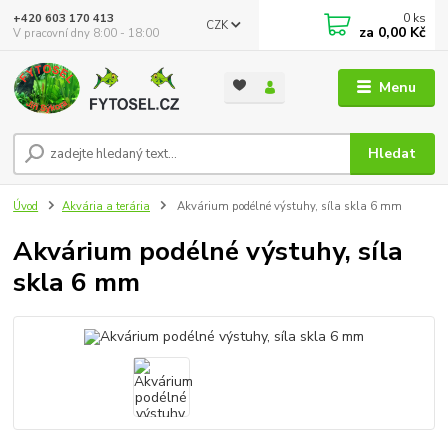
0
ks
+420 603 170 413
CZK
za
0,00 Kč
V pracovní dny 8:00 - 18:00
Menu
Hledat
Úvod
Akvária a terária
Akvárium podélné výstuhy, síla skla 6 mm
Akvárium podélné výstuhy, síla
skla 6 mm