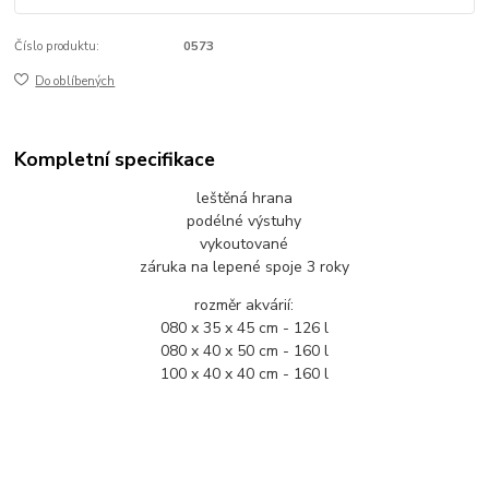
Číslo produktu:
0573
Do oblíbených
Kompletní specifikace
leštěná hrana
podélné výstuhy
vykoutované
záruka na lepené spoje 3 roky
rozměr akvárií:
080 x 35 x 45 cm - 126 l
080 x 40 x 50 cm - 160 l
100 x 40 x 40 cm - 160 l