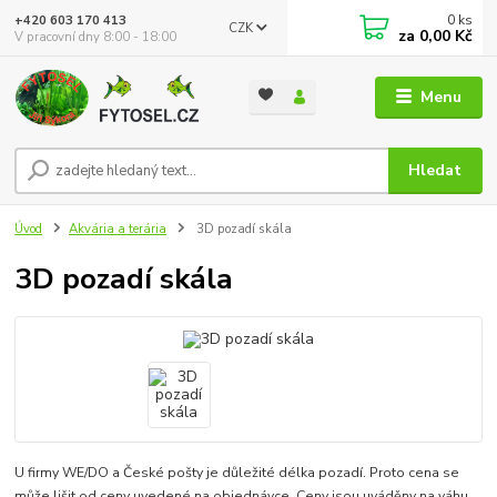
0
ks
+420 603 170 413
CZK
za
0,00 Kč
V pracovní dny 8:00 - 18:00
Menu
Hledat
Úvod
Akvária a terária
3D pozadí skála
3D pozadí skála
U firmy WE/DO a České pošty je důležité délka pozadí. Proto cena se
může lišit od ceny uvedené na objednávce. Ceny jsou uváděny na váhu,