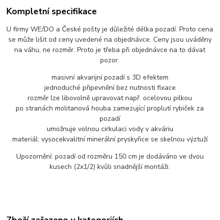
Kompletní specifikace
U firmy WE/DO a České pošty je důležité délka pozadí. Proto cena
se může lišit od ceny uvedené na objednávce. Ceny jsou uváděny
na váhu, ne rozměr. Proto je třeba při objednávce na to dávat
pozor.
masivní akvarijní pozadí s 3D efektem
jednoduché připevnění bez nutnosti fixace
rozměr lze libovolně upravovat např. ocelovou pilkou
po stranách molitanová houba zamezující proplutí rybiček za
pozadí
umožnuje volnou cirkulaci vody v akváriu
materiál: vysocekvalitní minerální pryskyřice se skelnou výztuží
Upozornění: pozadí od rozměru 150 cm je dodáváno ve dvou
kusech (2x1/2) kvůli snadnější montáži.