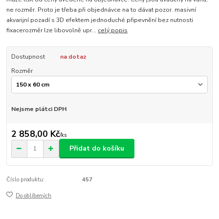
ne rozměr. Proto je třeba při objednávce na to dávat pozor. masivní
akvarijní pozadí s 3D efektem jednoduché připevnění bez nutnosti
fixacerozměr lze libovolně upr...
celý popis
Dostupnost
na dotaz
Rozměr
Nejsme plátci DPH
2 858,00 Kč
/
ks
Přidat do košíku
Číslo produktu:
457
Do oblíbených