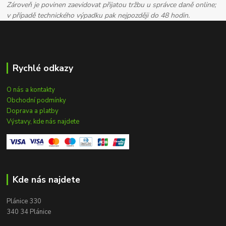
Zároveň je povinen zaevidovat přijatou tržbu u správce daně online;
v případě technického výpadku pak nejpozději do 48 hodin.
Rychlé odkazy
O nás a kontakty
Obchodní podmínky
Doprava a platby
Výstavy, kde nás najdete
Kde nás najdete
Plánice 330
340 34 Plánice