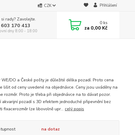
Přihlášení
CZK
 si rady? Zavolejte.
0
ks
 603 170 413
za
0,00 Kč
ovní dny 8:00 - 18:00
y WE/DO a České pošty je důležité délka pozadí. Proto cena
e lišit od ceny uvedené na objednávce. Ceny jsou uváděny na
ne rozměr. Proto je třeba při objednávce na to dávat pozor.
í akvarijní pozadí s 3D efektem jednoduché připevnění bez
i fixacerozměr lze libovolně upr...
celý popis
tupnost
na dotaz