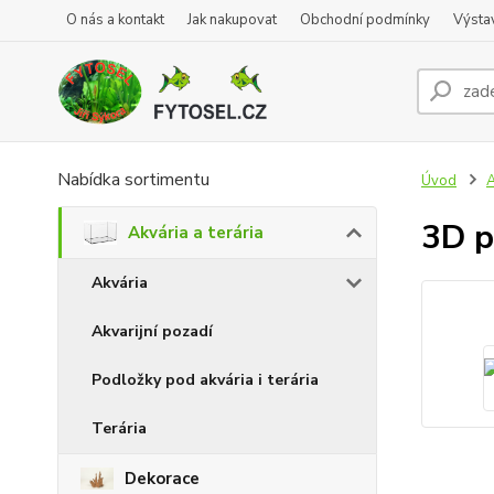
O nás a kontakt
Jak nakupovat
Obchodní podmínky
Výsta
Nabídka sortimentu
Úvod
A
3D p
Akvária a terária
Akvária
Akvarijní pozadí
Podložky pod akvária i terária
Terária
Dekorace