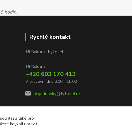
48 hodin.
Rychlý kontakt
Jiří Sýkora -Fytosel
Jiří Sýkora
+420 603 170 413
V pracovní dny 8:00 - 18:00
objednavky@fytosel.cz
 souhlasu také pro
žete kdykoli upravit