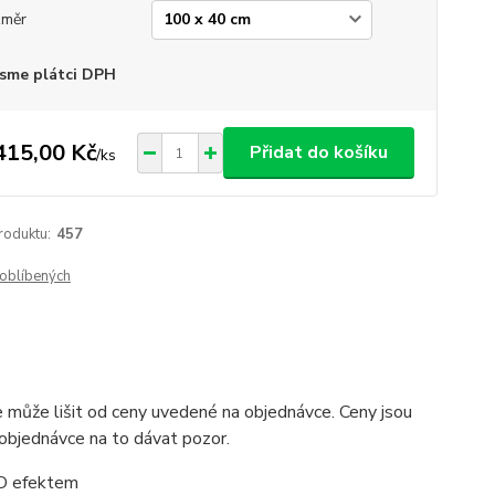
změr
sme plátci DPH
415,00 Kč
Přidat do košíku
/
ks
roduktu:
457
oblíbených
 může lišit od ceny uvedené na objednávce. Ceny jsou
 objednávce na to dávat pozor.
 3D efektem