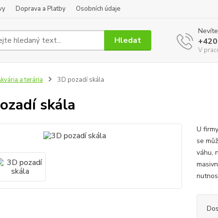
vy
Doprava a Platby
Osobních údaje
Nevíte
Hledat
+420
V prac
kvária a terária
3D pozadí skála
ozadí skála
U firm
se můž
váhu, 
masivn
nutnost
Dos