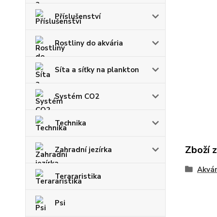
Příslušenství
Rostliny do akvária
Síta a síťky na plankton
Systém CO2
Technika
Zboží 
Zahradní jezírka
Akvár
Terararistika
Psi