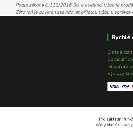
Podle zákona č. 112/2016 Sb. o evidenci tržeb je prodáv
Zároveň je povinen zaevidovat přijatou tržbu u správce
Rychlé 
O nás a kon
Obchodní p
Doprava a p
Výstavy, kde
Pro základní funk
účely cílení reklam