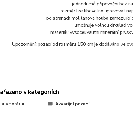
jednoduché připevnění bez nu
rozměr lze libovolně upravovat nap
po stranách molitanová houba zamezující p
umožnuje volnou cirkulaci vo
materiál: vysocekvalitní minerální prysk
Upozornění: pozadí od rozměru 150 cm je dodáváno ve dvou
zařazeno v kategoriích
ia a terária
Akvarijní pozadí