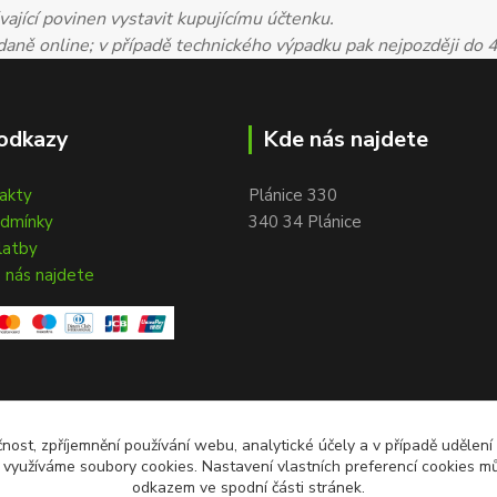
ající povinen vystavit kupujícímu účtenku.
 daně online; v případě technického výpadku pak nejpozději do 
odkazy
Kde nás najdete
takty
Plánice 330
odmínky
340 34 Plánice
latby
 nás najdete
čnost, zpříjemnění používání webu, analytické účely a v případě udělení
y využíváme soubory cookies. Nastavení vlastních preferencí cookies mů
odkazem ve spodní části stránek.