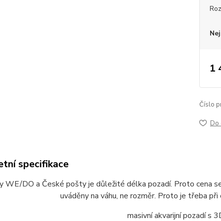
Ro
Nej
1 
Číslo p
Do 
tní specifikace
my WE/DO a České pošty je důležité délka pozadí. Proto cena se
uváděny na váhu, ne rozměr. Proto je třeba při
masivní akvarijní pozadí s