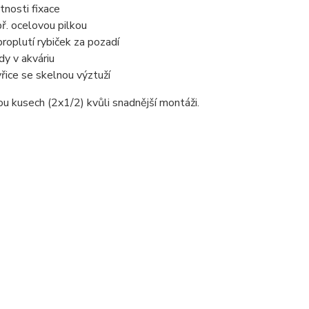
tnosti fixace
ř. ocelovou pilkou
roplutí rybiček za pozadí
dy v akváriu
yřice se skelnou výztuží
 kusech (2x1/2) kvůli snadnější montáži.