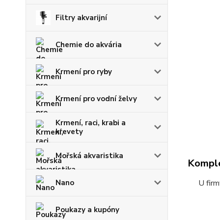
Filtry akvarijní
Chemie do akvária
Krmení pro ryby
Krmení pro vodní želvy
Krmení, raci, krabi a
krevety
Mořská akvaristika
Komple
Nano
U fir
Poukazy a kupóny