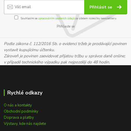
Přihlásit se
Souhlasím se
zpracováním osobních údajů
za účelem rozesílky newsletteru.
Přihlaste se
Podle zákona č. 112/2016 Sb. o evidenci tržeb je prodávající povinen
vystavit kupujícímu účtenku.
Zároveň je povinen zaevidovat přijatou tržbu u správce daně online;
v případě technického výpadku pak nejpozději do 48 hodin.
Rychlé odkazy
O nás a kontakty
Obchodní podmínky
Doprava a platby
Výstavy, kde nás najdete