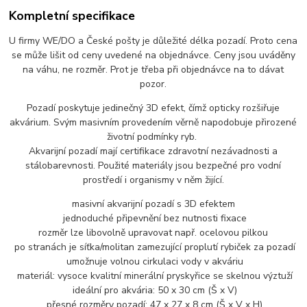
Kompletní specifikace
U firmy WE/DO a České pošty je důležité délka pozadí. Proto cena
se může lišit od ceny uvedené na objednávce. Ceny jsou uváděny
na váhu, ne rozměr. Prot je třeba při objednávce na to dávat
pozor.
Pozadí poskytuje jedinečný 3D efekt, čímž opticky rozšiřuje
akvárium. Svým masivním provedením věrně napodobuje přirozené
životní podmínky ryb.
Akvarijní pozadí mají certifikace zdravotní nezávadnosti a
stálobarevnosti. Použité materiály jsou bezpečné pro vodní
prostředí i organismy v něm žijící.
masivní akvarijní pozadí s 3D efektem
jednoduché připevnění bez nutnosti fixace
rozměr lze libovolně upravovat např. ocelovou pilkou
po stranách je síťka/molitan zamezující proplutí rybiček za pozadí
umožnuje volnou cirkulaci vody v akváriu
materiál: vysoce kvalitní minerální pryskyřice se skelnou výztuží
ideální pro akvária: 50 x 30 cm (Š x V)
přesné rozměry pozadí: 47 x 27 x 8 cm (Š x V x H)