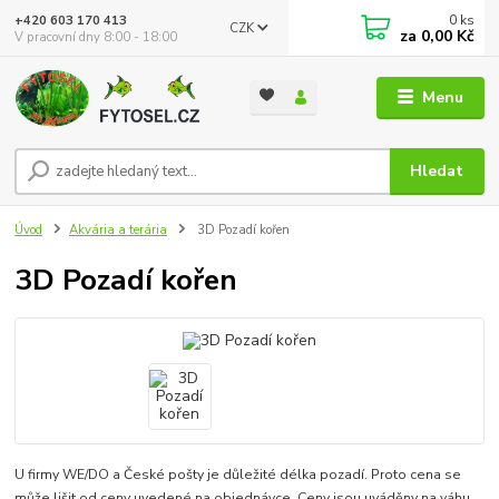
0
ks
+420 603 170 413
CZK
za
0,00 Kč
V pracovní dny 8:00 - 18:00
Menu
Hledat
Úvod
Akvária a terária
3D Pozadí kořen
3D Pozadí kořen
U firmy WE/DO a České pošty je důležité délka pozadí. Proto cena se
může lišit od ceny uvedené na objednávce. Ceny jsou uváděny na váhu,