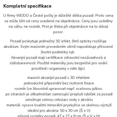
Kompletní specifikace
U firmy WE/DO a České pošty je důležité délka pozadí. Proto cena
se může lišit od ceny uvedené na objednávce. Ceny jsou uváděny
na váhu, ne rozměr. Prot je třeba při objednávce na to dávat
pozor.
Pozadí poskytuje jedinečný 3D efekt, čímž opticky rozšiřuje
akvárium. Svým masivním provedením věrně napodobuje přirozené
životní podmínky ryb.
Akvarijní pozadí mají certifikace zdravotní nezávadnosti a
stálobarevnosti. Použité materiály jsou bezpečné pro vodní
prostředí i organismy v něm žijící.
masivní akvarijní pozadí s 3D efektem
jednoduché připevnění bez nutnosti fixace
rozměr lze libovolně upravovat např. ocelovou pilkou
po stranách je síťka/molitan zamezující proplutí rybiček za pozadí
umožnuje volnou cirkulaci vody v akváriu
materiál: vysoce kvalitní minerální pryskyřice se skelnou výztuží
ideální pro akvária: 50 x 30 cm (Š x V)
přesné rozměry pozadí: 47 x 27 x 8 cm (Š x V x H)