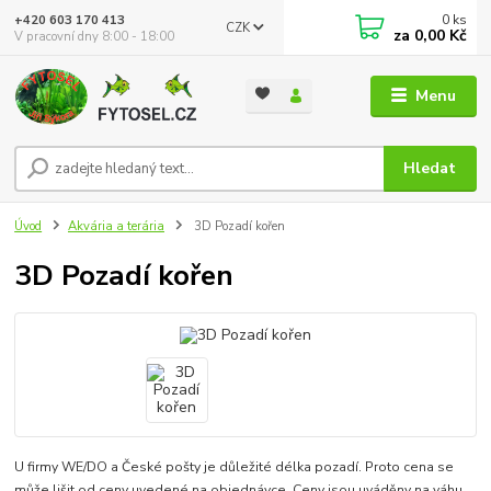
0
ks
+420 603 170 413
CZK
za
0,00 Kč
V pracovní dny 8:00 - 18:00
Menu
Hledat
Úvod
Akvária a terária
3D Pozadí kořen
3D Pozadí kořen
U firmy WE/DO a České pošty je důležité délka pozadí. Proto cena se
může lišit od ceny uvedené na objednávce. Ceny jsou uváděny na váhu,