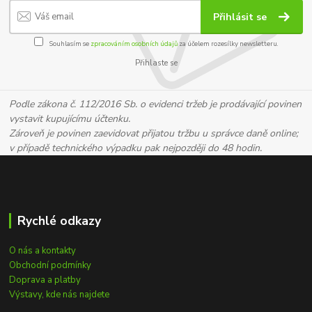
Přihlásit se
Souhlasím se
zpracováním osobních údajů
za účelem rozesílky newsletteru.
Přihlaste se
Podle zákona č. 112/2016 Sb. o evidenci tržeb je prodávající povinen
vystavit kupujícímu účtenku.
Zároveň je povinen zaevidovat přijatou tržbu u správce daně online;
v případě technického výpadku pak nejpozději do 48 hodin.
Rychlé odkazy
O nás a kontakty
Obchodní podmínky
Doprava a platby
Výstavy, kde nás najdete